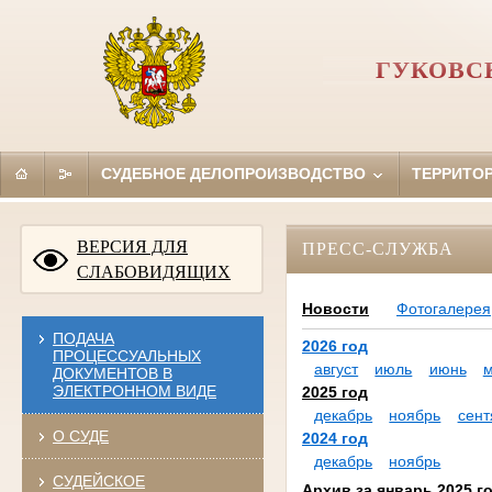
ГУКОВС
СУДЕБНОЕ ДЕЛОПРОИЗВОДСТВО
ТЕРРИТО
ВЕРСИЯ ДЛЯ
ПРЕСС-СЛУЖБА
СЛАБОВИДЯЩИХ
Новости
Фотогалерея
ПОДАЧА
2026 год
ПРОЦЕССУАЛЬНЫХ
август
июль
июнь
ДОКУМЕНТОВ В
ЭЛЕКТРОННОМ ВИДЕ
2025 год
декабрь
ноябрь
сент
О СУДЕ
2024 год
декабрь
ноябрь
СУДЕЙСКОЕ
Архив за январь 2025 г