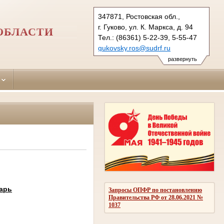
347871, Ростовская обл.,
г. Гуково, ул. К. Маркса, д. 94
ОБЛАСТИ
Тел.: (86361) 5-22-39, 5-55-47
gukovsky.ros@sudrf.ru
схема проезда
развернуть
показать на карте
арь
Запросы ОПФР по постановлению
Правительства РФ от 28.06.2021 №
1037