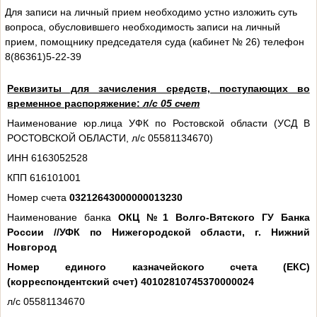
Для записи на личный прием необходимо устно изложить суть
вопроса, обусловившего необходимость записи на личный
прием, помощнику председателя суда (кабинет № 26) телефон
8(86361)5-22-39
Реквизиты для зачисления средств, поступающих во
временное распоряжение:
л/с
05 счет
Наименование юр.лица УФК по Ростовской области (УСД В
РОСТОВСКОЙ ОБЛАСТИ, л/с 05581134670)
ИНН 6163052528
КПП 616101001
Номер счета
03212643000000013230
Наименование банка
ОКЦ №1 Волго-Вятского ГУ Банка
России //УФК по Нижегородской области, г. Нижний
Новгород
Номер единого казначейского счета (ЕКС)
(корреспондентский счет) 40102810745370000024
л/с 05581134670